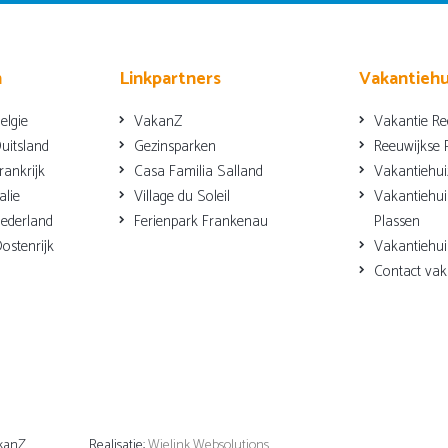
n
Linkpartners
Vakantiehu
elgie
VakanZ
Vakantie Re
uitsland
Gezinsparken
Reeuwijkse 
rankrijk
Casa Familia Salland
Vakantiehui
alie
Village du Soleil
Vakantiehui
ederland
Ferienpark Frankenau
Plassen
ostenrijk
Vakantiehui
Contact vak
kanZ
Realisatie:
Wielink Websolutions