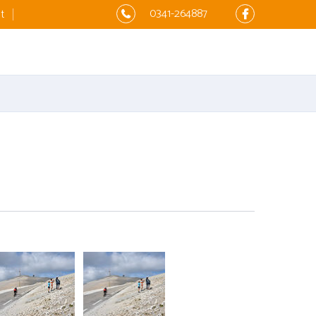
0341-264887
t