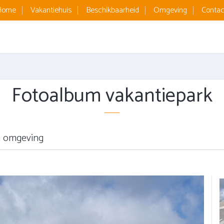
Home
Vakantiehuis
Beschikbaarheid
Omgeving
Contac
Fotoalbum vakantiepark
 omgeving